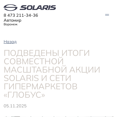
8 473 211-34-36
Автомир
Воронеж
Назад
АВТО В НАЛИЧИИ
ПОДВЕДЕНЫ ИТОГИ
МОДЕЛИ
СОВМЕСТНОЙ
Solaris HC
Solaris KRX
МАСШТАБНОЙ АКЦИИ
ЦИФРОВОЙ АВТОМОБИЛЬ
Solaris KRS
Solaris HS
SOLARIS И СЕТИ
ПОКУПАТЕЛЯМ
ГИПЕРМАРКЕТОВ
Кредит
Трейд-ин
СЕРВИС
«ГЛОБУС»
Корпоративным клиентам
Запасные части
Оригинальные аксессуары
Запись на сервис
Тест-драйв
О ДИЛЕРЕ
05.11.2025
Гарантия
Solaris Страхование
Контакты
Руководства
Solaris Забота
Информация о дилере
Помощь на дорогах
Плати частями